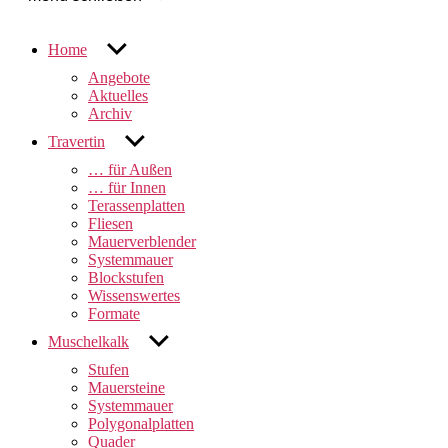
untermenü
Home
anzeigen
Angebote
Aktuelles
Archiv
untermenü
Travertin
anzeigen
… für Außen
… für Innen
Terassenplatten
Fliesen
Mauerverblender
Systemmauer
Blockstufen
Wissenswertes
Formate
untermenü
Muschelkalk
anzeigen
Stufen
Mauersteine
Systemmauer
Polygonalplatten
Quader