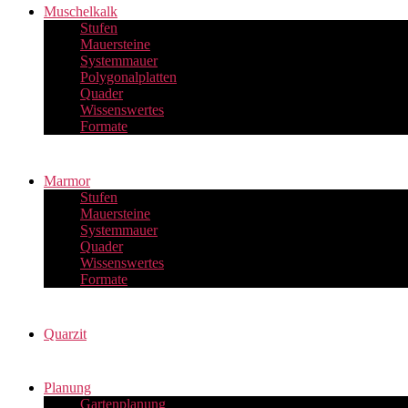
Muschelkalk
Stufen
Mauersteine
Systemmauer
Polygonalplatten
Quader
Wissenswertes
Formate
Marmor
Stufen
Mauersteine
Systemmauer
Quader
Wissenswertes
Formate
Quarzit
Planung
Gartenplanung