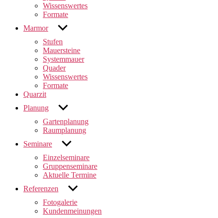
Wissenswertes
Formate
untermenü
Marmor
anzeigen
Stufen
Mauersteine
Systemmauer
Quader
Wissenswertes
Formate
Quarzit
untermenü
Planung
anzeigen
Gartenplanung
Raumplanung
untermenü
Seminare
anzeigen
Einzelseminare
Gruppenseminare
Aktuelle Termine
untermenü
Referenzen
anzeigen
Fotogalerie
Kundenmeinungen