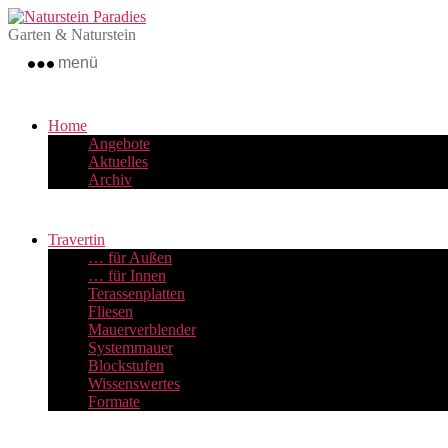
Zum
Naturstein
Inhalt
Paradies
Garten & Naturstein
springen
menü
Home
Angebote
Aktuelles
Archiv
Travertin
… für Außen
… für Innen
Terassenplatten
Fliesen
Mauerverblender
Systemmauer
Blockstufen
Wissenswertes
Formate