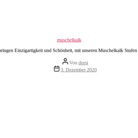
Kategorien
muschelkalk
ringen Einzigartigkeit und Schönheit, mit unseren Muschelkalk Stufen 
Beitragsautor
Von
dorsi
Veröffentlichungsdatum
3. Dezember 2020