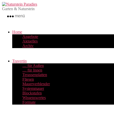
Zum
Naturstein
Inhalt
Paradies
Garten & Naturstein
springen
menü
Home
Angebote
Aktuelles
Archiv
Travertin
… für Außen
… für Innen
Terassenplatten
Fliesen
Mauerverblender
Systemmauer
Blockstufen
Wissenswertes
Formate