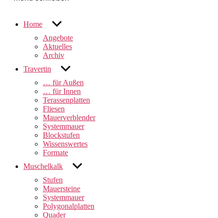
untermenü
Home
anzeigen
Angebote
Aktuelles
Archiv
untermenü
Travertin
anzeigen
… für Außen
… für Innen
Terassenplatten
Fliesen
Mauerverblender
Systemmauer
Blockstufen
Wissenswertes
Formate
untermenü
Muschelkalk
anzeigen
Stufen
Mauersteine
Systemmauer
Polygonalplatten
Quader