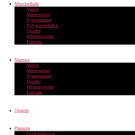
Muschelkalk
Stufen
Mauersteine
Systemmauer
Polygonalplatten
Quader
Wissenswertes
Formate
Marmor
Stufen
Mauersteine
Systemmauer
Quader
Wissenswertes
Formate
Quarzit
Planung
Gartenplanung