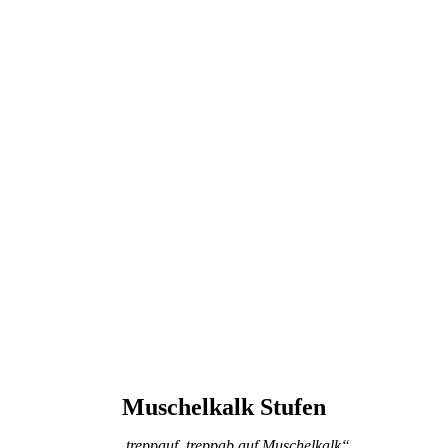
Muschelkalk Stufen
„… treppauf, treppab auf Muschelkalk“