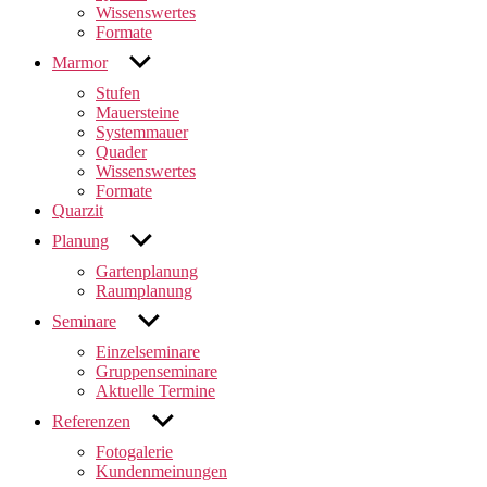
Wissenswertes
Formate
untermenü
Marmor
anzeigen
Stufen
Mauersteine
Systemmauer
Quader
Wissenswertes
Formate
Quarzit
untermenü
Planung
anzeigen
Gartenplanung
Raumplanung
untermenü
Seminare
anzeigen
Einzelseminare
Gruppenseminare
Aktuelle Termine
untermenü
Referenzen
anzeigen
Fotogalerie
Kundenmeinungen