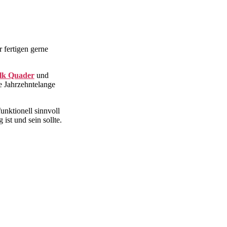
 fertigen gerne
lk Quader
und
e Jahrzehntelange
unktionell sinnvoll
st und sein sollte.