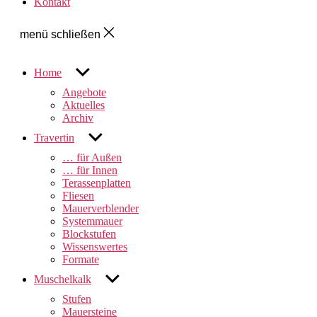
Kontakt
menü schließen
untermenü
Home
anzeigen
Angebote
Aktuelles
Archiv
untermenü
Travertin
anzeigen
… für Außen
… für Innen
Terassenplatten
Fliesen
Mauerverblender
Systemmauer
Blockstufen
Wissenswertes
Formate
untermenü
Muschelkalk
anzeigen
Stufen
Mauersteine