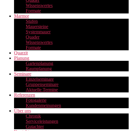
Quader
Wissenswertes
Formate
Marmor
Stufen
Mauersteine
Systemmauer
Quader
Wissenswertes
Formate
Quarzit
Planung
Gartenplanung
Raumplanung
Seminare
Einzelseminare
Gruppenseminare
Aktuelle Termine
Referenzen
Fotogalerie
Kundenmeinungen
Über uns
Chronik
Serviceleistungen
Gutachter