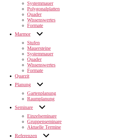
Systemmauer
Polygonalplatten
Quader
Wissenswertes
Formate
untermenü
Marmor
anzeigen
Stufen
Mauersteine
Systemmauer
Quader
Wissenswertes
Formate
Quarzit
untermenü
Planung
anzeigen
Gartenplanung
Raumplanung
untermenü
Seminare
anzeigen
Einzelseminare
Gruppenseminare
Aktuelle Termine
untermenü
Referenzen