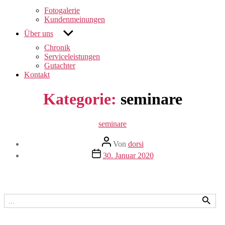
anzeigen
Fotogalerie
Kundenmeinungen
untermenü
Über uns
anzeigen
Chronik
Serviceleistungen
Gutachter
Kontakt
Kategorie:
seminare
Kategorien
seminare
Beitragsautor
Von
dorsi
Veröffentlichungsdatum
30. Januar 2020