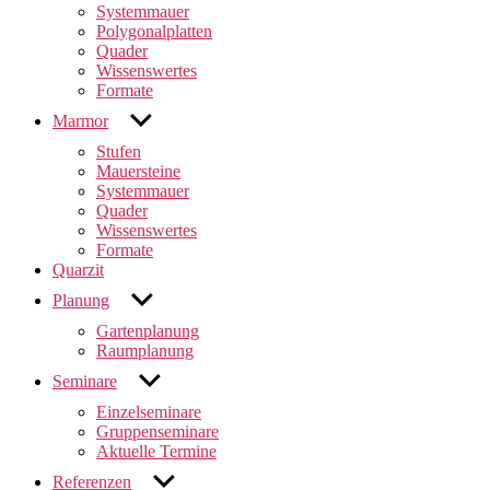
Systemmauer
Polygonalplatten
Quader
Wissenswertes
Formate
untermenü
Marmor
anzeigen
Stufen
Mauersteine
Systemmauer
Quader
Wissenswertes
Formate
Quarzit
untermenü
Planung
anzeigen
Gartenplanung
Raumplanung
untermenü
Seminare
anzeigen
Einzelseminare
Gruppenseminare
Aktuelle Termine
untermenü
Referenzen