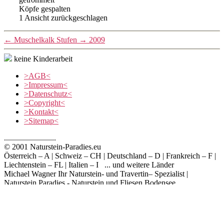
Köpfe gespalten
1 Ansicht zurückgeschlagen
←
Muschelkalk Stufen
→
2009
keine Kinderarbeit
>AGB<
>Impressum<
>Datenschutz<
>Copyright<
>Kontakt<
>Sitemap<
..........................
© 2001 Naturstein-Paradies.eu
Österreich – A | Schweiz – CH | Deutschland – D | Frankreich – F |
Liechtenstein – FL | Italien – I ... und weitere Länder
Michael Wagner Ihr Naturstein- und Travertin– Spezialist |
Naturstein Paradies - Naturstein und Fliesen Bodensee