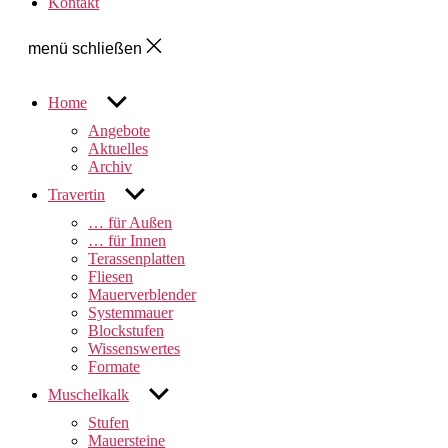
Kontakt
menü schließen
untermenü
Home
anzeigen
Angebote
Aktuelles
Archiv
untermenü
Travertin
anzeigen
… für Außen
… für Innen
Terassenplatten
Fliesen
Mauerverblender
Systemmauer
Blockstufen
Wissenswertes
Formate
untermenü
Muschelkalk
anzeigen
Stufen
Mauersteine