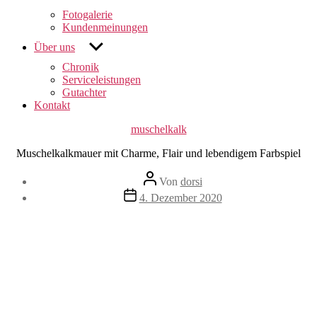
anzeigen
Fotogalerie
Kundenmeinungen
untermenü
Über uns
anzeigen
Chronik
Serviceleistungen
Gutachter
Kontakt
Kategorien
muschelkalk
Muschelkalkmauer mit Charme, Flair und lebendigem Farbspiel
Beitragsautor
Von
dorsi
Veröffentlichungsdatum
4. Dezember 2020